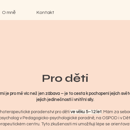
O mně
Kontakt
Pro děti
mi je pro mě víc než jen zábava – je to cesta k pochopení jejich svě
jejich jedinečnosti i vnitřní síly.
hoterapeutické poradenství pro děti
ve věku 5–12 let
. Mám za sebou
 psycholog v Pedagogicko-psychologické poradně, na OSPOD i v D
erapeutickém centru. Tyto zkušenosti mi umožňují lépe se orientova