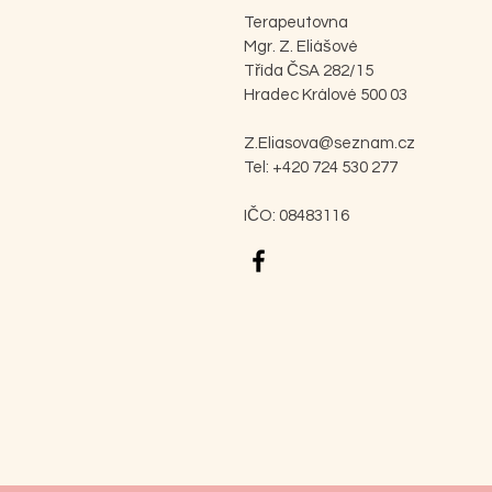
Terapeutovna
Mgr. Z. Eliášové
Třída ČSA 282/15
Hradec Králové 500 03
Z.Eliasova@seznam.cz
Tel: +420 724 530 277
IČO: 08483116