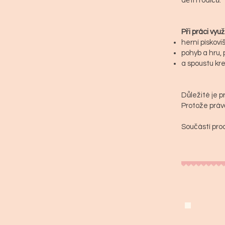
dětí i rodičů.
Při práci vyu
herní pískoviš
pohyb a hru, 
a spoustu kre
Důležité je p
Protože práv
Součástí proc