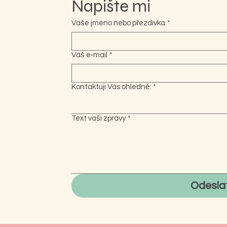
Napište mi
Vaše jméno nebo přezdívka
*
Váš e‑mail
*
Kontaktuji Vás ohledně:
*
Text vaší zprávy
*
Odesla