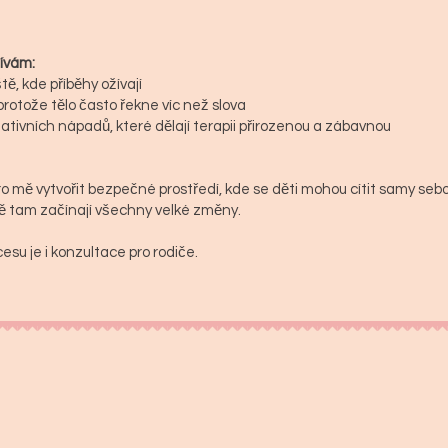
žívám:
tě, kde příběhy ožívají
protože tělo často řekne víc než slova
ativních nápadů, které dělají terapii přirozenou a zábavnou
ro mě vytvořit bezpečné prostředí, kde se děti mohou cítit samy sebo
ě tam začínají všechny velké změny.
esu je i konzultace pro rodiče.