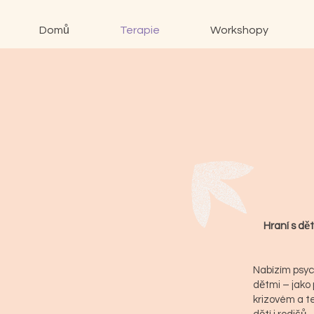
Domů
Terapie
Workshopy
Hraní s dět
Nabízím psyc
dětmi – jako
krizovém a t