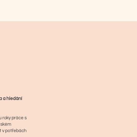
ta a hledání
 roky práce s
ětském
t v potřebách