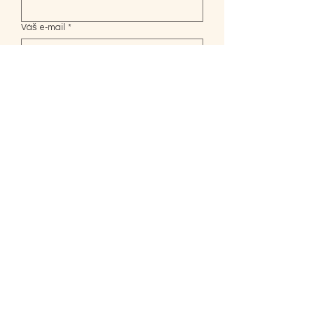
Váš e‑mail
*
Kontaktuji Vás ohledně:
*
Text vaší zprávy
*
Odeslat
Terapeutovna
Mgr. Z. Eliášové
Třída ČSA 282/15
Hradec Králové 500 03
Z.Eliasova@seznam.cz