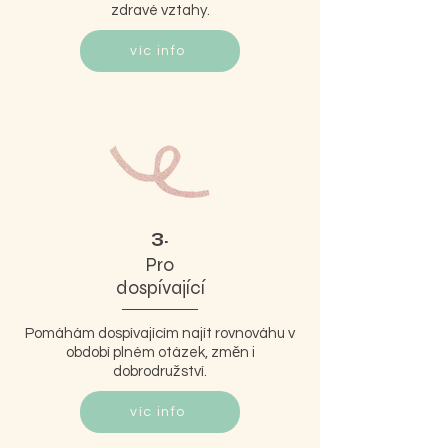
zdravé vztahy.
víc info
3.
Pro
dospívající
Pomáhám dospívajícím najít rovnováhu v
období plném otázek, změn i
dobrodružství.
víc info