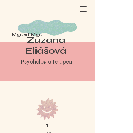
Mgr. et Mgr.
Zuzana
Eliášová
Psycholog a terapeut
1.