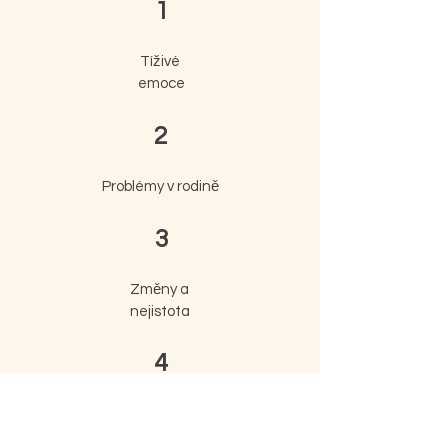
1
Tíživé
emoce
2
Problémy v rodině
3
Změny a
nejistota
4
Tlak a
stres