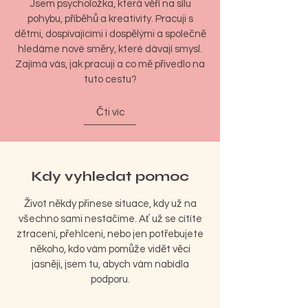
Jsem psycholožka, která věří na sílu
pohybu, příběhů a kreativity. Pracuji s
dětmi, dospívajícími i dospělými a společně
hledáme nové směry, které dávají smysl.
Zajímá vás, jak pracuji a co mě přivedlo na
tuto cestu?
Čti víc
Kdy vyhledat pomoc
Život někdy přinese situace, kdy už na
všechno sami nestačíme. Ať už se cítíte
ztracení, přehlceni, nebo jen potřebujete
někoho, kdo vám pomůže vidět věci
jasněji, jsem tu, abych vám nabídla
podporu.